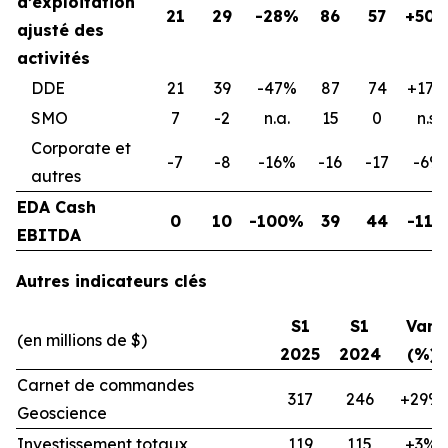
d’exploitation
21
29
-28%
86
57
+50
ajusté des
activités
DDE
21
39
-47%
87
74
+17%
SMO
7
-2
n.a.
15
0
n.s.
Corporate et
-7
-8
-16%
-16
-17
-6%
autres
EDA Cash
0
10
-100%
39
44
-11
EBITDA
Autres indicateurs clés
S1
S1
Var.
(en millions de $)
2025
2024
(%)
Carnet de commandes
317
246
+29%
Geoscience
Investissement totaux
119
115
+3%