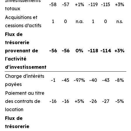
Investissements
-58
-57
+1%
-119
-115
+3%
totaux
Acquisitions et
1
0
n.a.
1
0
n.s.
cessions d’actifs
Flux de
trésorerie
provenant de
-56
-56
0%
-118
-114
+3%
l'activité
d’investissement
Charge d'intérêts
-1
-45
-97%
-40
-43
-8%
payées
Paiement au titre
des contrats de
-16
-16
+5%
-26
-27
-5%
location
Flux de
trésorerie