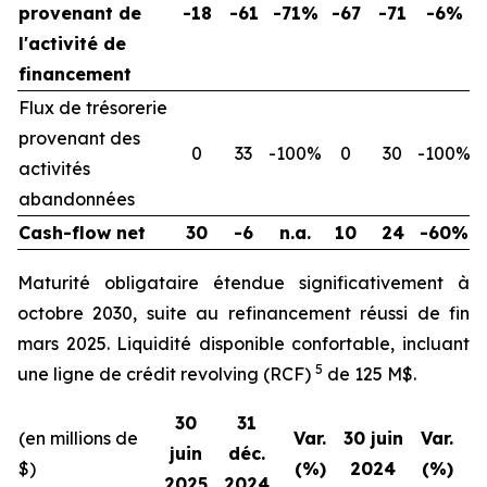
provenant de
-18
-61
-71%
-67
-71
-6%
l'activité de
financement
Flux de trésorerie
provenant des
0
33
-100%
0
30
-100%
activités
abandonnées
Cash-flow net
30
-6
n.a.
10
24
-60%
Maturité obligataire étendue significativement à
octobre 2030, suite au refinancement réussi de fin
mars 2025. Liquidité disponible confortable, incluant
5
une ligne de crédit revolving (RCF)
de 125 M$.
30
31
(en millions de
Var.
30 juin
Var.
juin
déc.
$)
(%)
2024
(%)
2025
2024