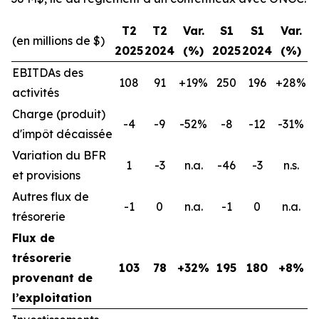
T2
T2
Var.
S1
S1
Var.
(en millions de $)
2025
2024
(%)
2025
2024
(%)
EBITDAs des
108
91
+19%
250
196
+28%
activités
Charge (produit)
-4
-9
-52%
-8
-12
-31%
d'impôt décaissée
Variation du BFR
1
-3
n.a.
-46
-3
n.s.
et provisions
Autres flux de
-1
0
n.a.
-1
0
n.a.
trésorerie
Flux de
trésorerie
103
78
+32%
195
180
+8%
provenant de
l’exploitation