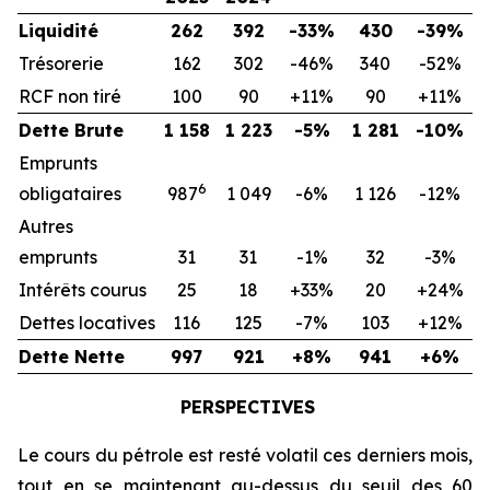
Liquidité
262
392
-33%
430
-39%
Trésorerie
162
302
-46%
340
-52%
RCF non tiré
100
90
+11%
90
+11%
Dette Brute
1 158
1 223
-5%
1 281
-10%
Emprunts
6
obligataires
987
1 049
-6%
1 126
-12%
Autres
emprunts
31
31
-1%
32
-3%
Intérêts courus
25
18
+33%
20
+24%
Dettes locatives
116
125
-7%
103
+12%
Dette Nette
997
921
+8%
941
+6%
PERSPECTIVES
Le cours du pétrole est resté volatil ces derniers mois,
tout en se maintenant au-dessus du seuil des 60