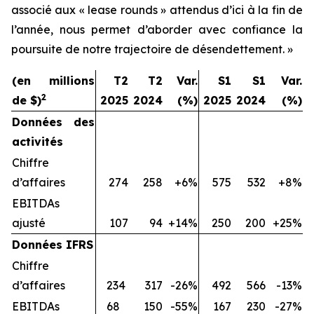
associé aux « lease rounds » attendus d’ici à la fin de
l’année, nous permet d’aborder avec confiance la
poursuite de notre trajectoire de désendettement. »
(en millions
T2
T2
Var.
S1
S1
Var.
2
de $)
2025
2024
(%)
2025
2024
(%)
Données des
activités
Chiffre
d’affaires
274
258
+6%
575
532
+8%
EBITDAs
ajusté
107
94
+14%
250
200
+25%
Données IFRS
Chiffre
d’affaires
234
317
-26%
492
566
-13%
EBITDAs
68
150
-55%
167
230
-27%