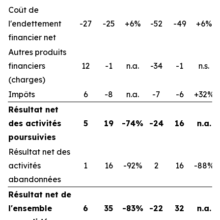
Coût de
l'endettement
-27
-25
+6%
-52
-49
+6%
financier net
Autres produits
financiers
12
-1
n.a.
-34
-1
n.s.
(charges)
Impôts
6
-8
n.a.
-7
-6
+32%
Résultat net
des activités
5
19
-74%
-24
16
n.a.
poursuivies
Résultat net des
activités
1
16
-92%
2
16
-88%
abandonnées
Résultat net de
l'ensemble
6
35
-83%
-22
32
n.a.