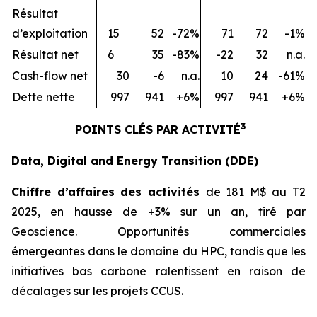
Résultat
d’exploitation
15
52
-72%
71
72
-1%
Résultat net
6
35
-83%
-22
32
n.a.
Cash-flow net
30
-6
n.a.
10
24
-61%
Dette nette
997
941
+6%
997
941
+6%
3
POINTS CLÉS PAR ACTIVITÉ
Data, Digital and Energy Transition (DDE)
Chiffre d’affaires des activités
de 181 M$ au T2
2025, en hausse de +3% sur un an, tiré par
Geoscience. Opportunités commerciales
émergeantes dans le domaine du HPC, tandis que les
initiatives bas carbone ralentissent en raison de
décalages sur les projets CCUS.