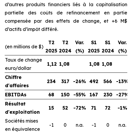
d’autres produits financiers liés à la capitalisation
partielle des coûts de refinancement en partie
compensée par des effets de change, et +6 M$
d’actifs d’impôt différé.
T2
T2
Var.
S1
S1
Var.
(en millions de $)
2025
2024
(%)
2025
2024
(%)
Taux de change
1,12
1,08
1,08
1,08
euro/dollar
Chiffre
234
317
-26%
492
566
-13%
d'affaires
EBITDAs
68
150
-55%
167
230
-27%
Résultat
15
52
-72%
71
72
-1%
d'exploitation
Sociétés mises
-1
0
n.a.
-1
0
n.a.
en équivalence