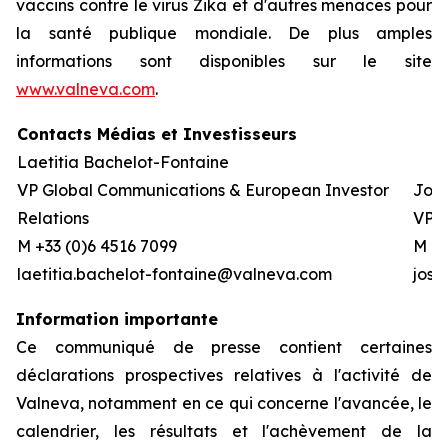
vaccins contre le virus Zika et d'autres menaces pour
la santé publique mondiale. De plus amples
informations sont disponibles sur le site
www.valneva.com
.
Contacts Médias et Investisseurs
Laetitia Bachelot-Fontaine
VP Global Communications & European Investor
Josh
Relations
VP G
M +33 (0)6 4516 7099
M +1
laetitia.bachelot-fontaine@valneva.com
jos
Information importante
Ce communiqué de presse contient certaines
déclarations prospectives relatives à l'activité de
Valneva, notamment en ce qui concerne l'avancée, le
calendrier, les résultats et l'achèvement de la