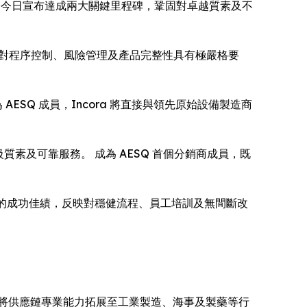
Incora 今日宣布達成兩大關鍵里程碑，鞏固對卓越質素及不
 行內對程序控制、風險管理及產品完整性具有極嚴格要
AESQ 成員，Incora 將直接與領先原始設備製造商
來頂級質素及可靠服務。 成為 AESQ 首個分銷商成員，既
ora 的成功佳績，反映對穩健流程、員工培訓及無間斷改
進一步將供應鏈專業能力拓展至工業製造、海事及製藥等行