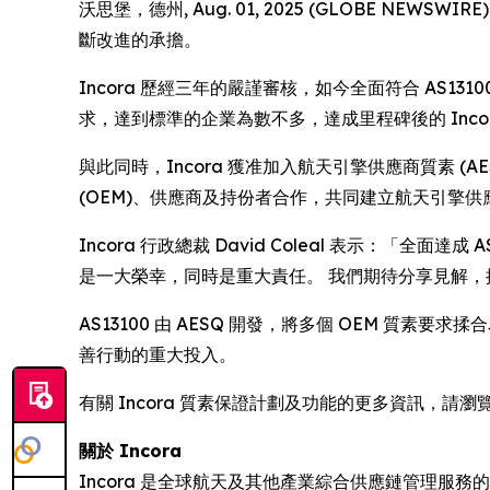
沃思堡，德州, Aug. 01, 2025 (GLOBE N
斷改進的承擔。
Incora 歷經三年的嚴謹審核，如今全面符合 AS
求，達到標準的企業為數不多，達成里程碑後的 Inco
與此同時，Incora 獲准加入航天引擎供應商質素 (A
(OEM)、供應商及持份者合作，共同建立航天引擎
Incora 行政總裁 David Coleal 表示：「
是一大榮幸，同時是重大責任。 我們期待分享見解
AS13100 由 AESQ 開發，將多個 OEM 質
善行動的重大投入。
有關 Incora 質素保證計劃及功能的更多資訊，請瀏
關於 Incora
Incora 是全球航天及其他產業綜合供應鏈管理服