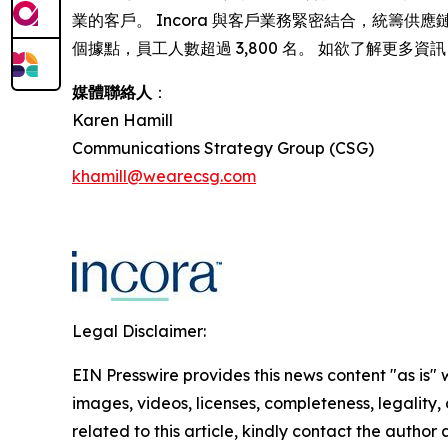
業的客戶。 Incora 與客戶業務緊密結合，統籌供
個據點，員工人數超過 3,800 名。 如欲了解更多資
媒體聯絡人
：
Karen Hamill
Communications Strategy Group (CSG)
khamill@wearecsg.com
Legal Disclaimer:
EIN Presswire provides this news content "as is" 
images, videos, licenses, completeness, legality, o
related to this article, kindly contact the author