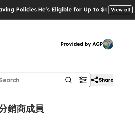
 Policies
He’s Eligible for Up to $480,000 After
View all
Provided by AGP
Share
全球分銷商成員