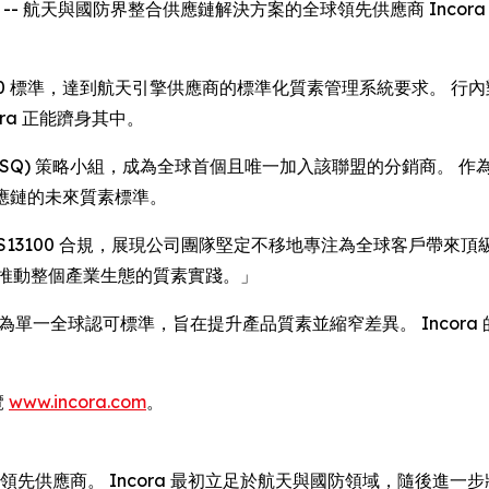
EWSWIRE) -- 航天與國防界整合供應鏈解決方案的全球領先供應商 
13100 標準，達到航天引擎供應商的標準化質素管理系統要求。
ra 正能躋身其中。
ESQ) 策略小組，成為全球首個且唯一加入該聯盟的分銷商。 作為 
供應鏈的未來質素標準。
全面達成 AS13100 合規，展現公司團隊堅定不移地專注為全球客戶帶
，推動整個產業生態的質素實踐。」
素要求揉合為單一全球認可標準，旨在提升產品質素並縮窄差異。 Inc
覽
www.incora.com
。
務的領先供應商。 Incora 最初立足於航天與國防領域，隨後