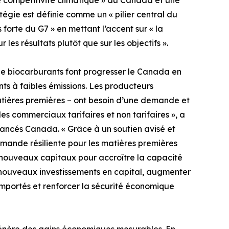
 compétitivité climatique » du Canada et une
atégie est définie comme un « pilier central du
orte du G7 » en mettant l’accent sur « la
r les résultats plutôt que sur les objectifs ».
 de biocarburants font progresser le Canada en
ts à faibles émissions. Les producteurs
matières premières – ont besoin d’une demande et
les commerciaux tarifaires et non tarifaires », a
vancés Canada. « Grâce à un soutien avisé et
emande résiliente pour les matières premières
 nouveaux capitaux pour accroître la capacité
 nouveaux investissements en capital, augmenter
importés et renforcer la sécurité économique