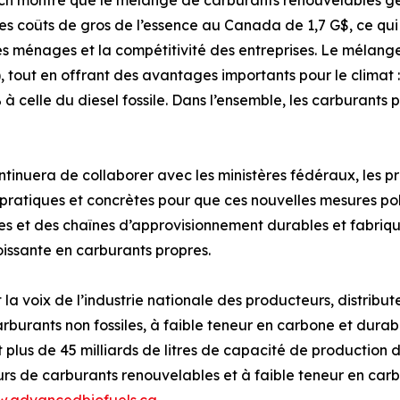
rch montre que le mélange de carburants renouvelables g
les coûts de gros de l’essence au Canada de 1,7 G$, ce q
des ménages et la compétitivité des entreprises. Le mélan
), tout en offrant des avantages importants pour le climat
% à celle du diesel fossile. Dans l’ensemble, les carburant
uera de collaborer avec les ministères fédéraux, les provi
atiques et concrètes pour que ces nouvelles mesures polit
tes et des chaînes d’approvisionnement durables et fabriq
issante en carburants propres.
a voix de l’industrie nationale des producteurs, distribut
burants non fossiles, à faible teneur en carbone et durable
 plus de 45 milliards de litres de capacité de production 
seurs de carburants renouvelables et à faible teneur en c