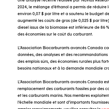
Une analyse récente réalisée par Navius Resea
2024, le mélange d’éthanol a permis de réduire 
environ 0,07 $ par litre et a soutenu le budget 
augmenté les coûts de gros (de 0,025 $ par litre
diesel issus de la biomasse est inférieure de 86 
des économies sur le coût du carburant.
L’Association Biocarburants avancés Canada contin
données, des analyses et des recommandations pr
des emplois sûrs, des économies rurales plus for
besoins nationaux et à la demande mondiale cro
L’Association Biocarburants avancés Canada est l
remplacement des carburants fossiles par des car
et les carburants marins. Nos membres exploitent
l’échelle mondiale et sont d’importants fournis