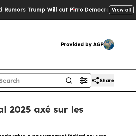
 Trump Will cut Pirro
Democratic Socialists of 
View all
Provided by AGP
Share
l 2025 axé sur les