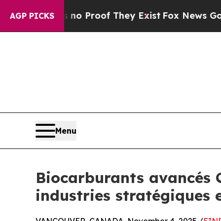
 Offers no Proof They Exist
Fox News Goes Quiet 
AGP PICKS
Menu
Biocarburants avancés C
industries stratégiques 