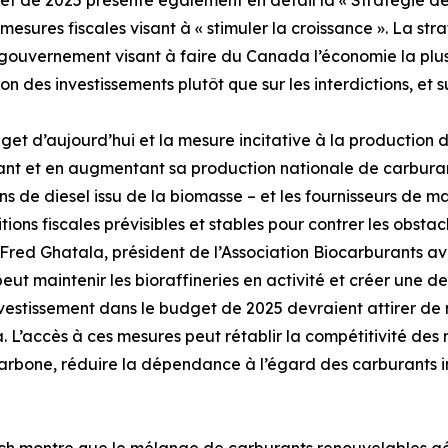
t de 2025 présente également en détail la « Stratégie de
 mesures fiscales visant à « stimuler la croissance ». La str
gouvernement visant à faire du Canada l’économie la plus f
on des investissements plutôt que sur les interdictions, et su
get d’aujourd’hui et la mesure incitative à la production
iant et en augmentant sa production nationale de carburan
s de diesel issu de la biomasse – et les fournisseurs de 
tions fiscales prévisibles et stables pour contrer les obstac
Fred Ghatala, président de l’Association Biocarburants a
t maintenir les bioraffineries en activité et créer une d
vestissement dans le budget de 2025 devraient attirer de
L’accès à ces mesures peut rétablir la compétitivité des
carbone, réduire la dépendance à l’égard des carburants 