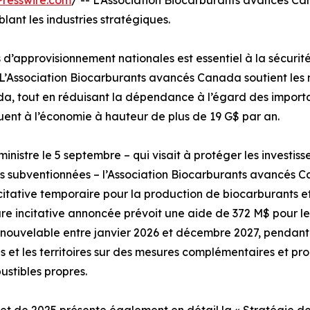
resswire.com
/ -- L’Association Biocarburants avancés C
lant les industries stratégiques.
 d’approvisionnement nationales est essentiel à la sécur
L’Association Biocarburants avancés Canada soutient les m
a, tout en réduisant la dépendance à l’égard des importati
ent à l’économie à hauteur de plus de 19 G$ par an.
inistre le 5 septembre – qui visait à protéger les investis
ns subventionnées – l’Association Biocarburants avancés C
tative temporaire pour la production de biocarburants et
re incitative annoncée prévoit une aide de 372 M$ pour l
enouvelable entre janvier 2026 et décembre 2027, pendant
s et les territoires sur des mesures complémentaires et p
ustibles propres.